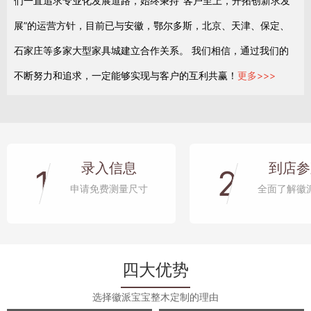
们一直追求专业化发展道路，始终秉持"客户至上，开拓创新求发
展”的运营方针，目前已与安徽，鄂尔多斯，北京、天津、保定、
石家庄等多家大型家具城建立合作关系。 我们相信，通过我们的
不断努力和追求，一定能够实现与客户的互利共赢！
更多>>>
录入信息
到店参
1
2
申请免费测量尺寸
全面了解徽
四大优势
选择徽派宝宝整木定制的理由